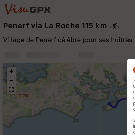
Penerf via La Roche 115 km
Village de Penerf célèbre pour ses huitres
+
m
+
−