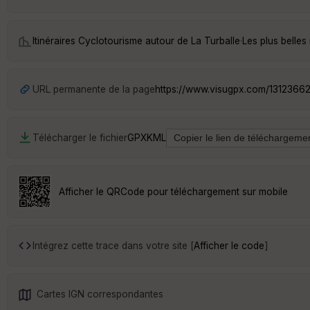
Itinéraires Cyclotourisme autour de
La Turballe
·
Les plus belle
URL permanente de la page
https://www.visugpx.com/13123662
Télécharger le fichier
GPX
KML
Afficher le QRCode pour téléchargement sur mobile
Intégrez cette trace dans votre site [
Afficher le code
]
Cartes IGN correspondantes