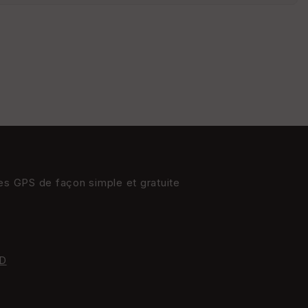
St
re
et
Vi
e
w
res GPS de façon simple et gratuite
D