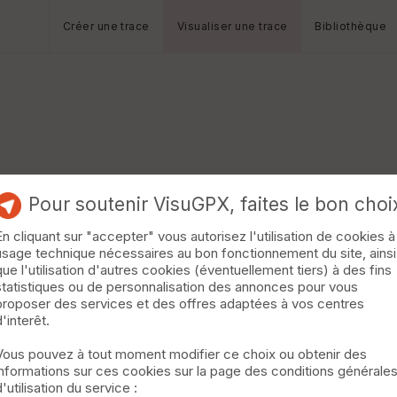
Créer une trace
Visualiser une trace
Bibliothèque
Pour soutenir VisuGPX, faites le bon choi
En cliquant sur "accepter" vous autorisez l'utilisation de cookies à
usage technique nécessaires au bon fonctionnement du site, ainsi
que l'utilisation d'autres cookies (éventuellement tiers) à des fins
statistiques ou de personnalisation des annonces pour vous
proposer des services et des offres adaptées à vos centres
d'interêt.
Vous pouvez à tout moment modifier ce choix ou obtenir des
informations sur ces cookies sur la page des conditions générale
d'utilisation du service :