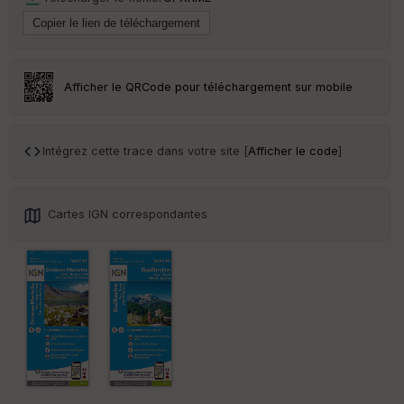
Tr
an
sp
ar
Afficher le QRCode pour téléchargement sur mobile
en
ce
Intégrez cette trace dans votre site [
Afficher le code
]
Po
int
illé
s
Cartes IGN correspondantes
S
e
n
s
St
re
et
Vi