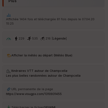
Plus
é
p
ar
t
Affichée 1404 fois et téléchargée 81 fois depuis le 07.04.20
15:25
ar
ri
v
é
229
535
216 [
Légende
]
e
C
ou
Afficher la météo au départ (Météo Blue)
le
ur
Itinéraires VTT autour de
Champcella
·
Les plus belles randonnées autour de Champcella
Ep
URL permanente de la page
ai
https://www.visugpx.com/1310931455
ss
eu
r
Télécharger le fichier
GPX
KML