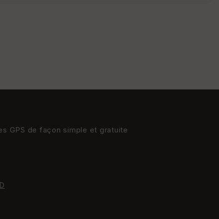
St
re
et
Vi
e
w
res GPS de façon simple et gratuite
D