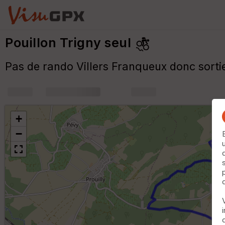
Pouillon Trigny seul
Pas de rando Villers Franqueux donc sorti
+
m
+
−