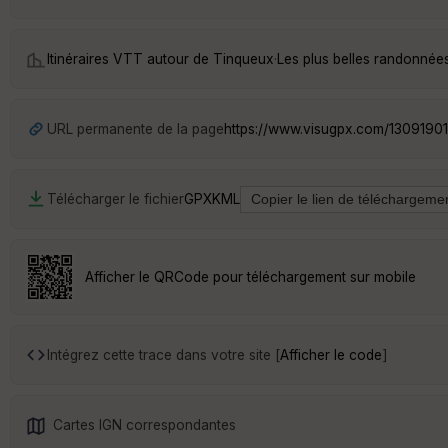
Itinéraires VTT autour de
Tinqueux
·
Les plus belles randonnée
URL permanente de la page
https://www.visugpx.com/13091901
Télécharger le fichier
GPX
KML
Afficher le QRCode pour téléchargement sur mobile
Intégrez cette trace dans votre site [
Afficher le code
]
Cartes IGN correspondantes