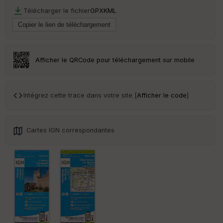
r
Télécharger le fichier
GPX
KML
Tr
an
sp
ar
Afficher le QRCode pour téléchargement sur mobile
en
ce
Intégrez cette trace dans votre site [
Afficher le code
]
Po
int
illé
s
Cartes IGN correspondantes
S
e
n
s
St
re
et