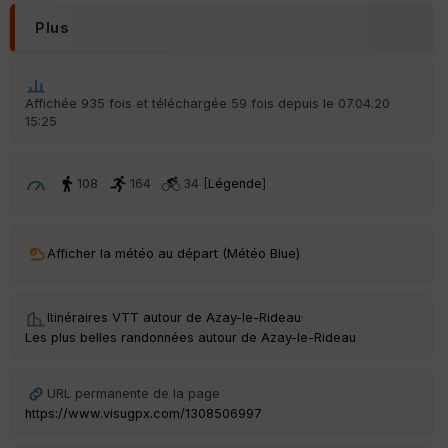
r
d
Plus
é
p
ar
t
Affichée 935 fois et téléchargée 59 fois depuis le 07.04.20
15:25
ar
ri
v
é
108
164
34 [
Légende
]
e
C
ou
Afficher la météo au départ (Météo Blue)
le
ur
Itinéraires VTT autour de
Azay-le-Rideau
·
Les plus belles randonnées autour de Azay-le-Rideau
Ep
URL permanente de la page
ai
https://www.visugpx.com/1308506997
ss
eu