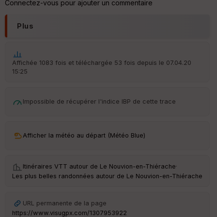
Connectez-vous pour ajouter un commentaire
he
r
d
Plus
é
p
ar
t
Affichée 1083 fois et téléchargée 53 fois depuis le 07.04.20
15:25
ar
ri
v
é
Impossible de récupérer l'indice IBP de cette trace
e
C
ou
Afficher la météo au départ (Météo Blue)
le
ur
Itinéraires VTT autour de
Le Nouvion-en-Thiérache
·
Les plus belles randonnées autour de Le Nouvion-en-Thiérache
Ep
URL permanente de la page
ai
https://www.visugpx.com/1307953922
ss