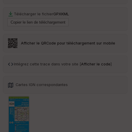
eu
r
Télécharger le fichier
GPX
KML
Tr
an
sp
ar
Afficher le QRCode pour téléchargement sur mobile
en
ce
Intégrez cette trace dans votre site [
Afficher le code
]
Po
int
illé
s
Cartes IGN correspondantes
S
e
n
s
St