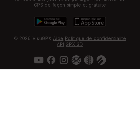
GPS de façon simple et gratuite
© 2026 VisuGPX
Aide
Politique de confidentialité
API
GPX 3D