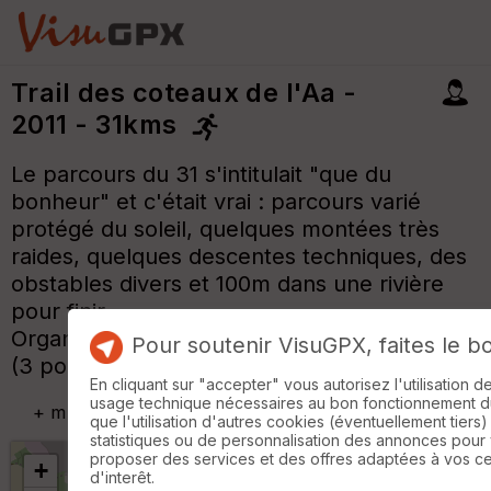
Trail des coteaux de l'Aa -
2011 - 31kms
Le parcours du 31 s'intitulait "que du
bonheur" et c'était vrai : parcours varié
protégé du soleil, quelques montées très
raides, quelques descentes techniques, des
obstables divers et 100m dans une rivière
pour finir.
Organisation impecables, ravitaillement luxe
Pour soutenir VisuGPX, faites le b
(3 pour 31kms)
En cliquant sur "accepter" vous autorisez l'utilisation 
usage technique nécessaires au bon fonctionnement du 
+
m
que l'utilisation d'autres cookies (éventuellement tiers)
statistiques ou de personnalisation des annonces pour
proposer des services et des offres adaptées à vos c
+
d'interêt.