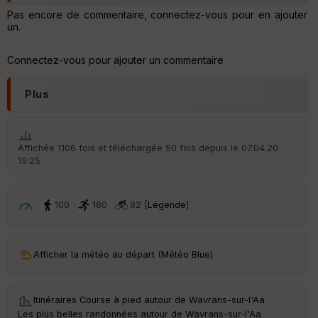
IG
N
Pas encore de commentaire, connectez-vous pour en ajouter
un.
Aff
ic
Connectez-vous pour ajouter un commentaire
he
r
d
Plus
é
p
ar
t
Affichée 1106 fois et téléchargée 50 fois depuis le 07.04.20
15:25
ar
ri
v
é
100
180
82 [
Légende
]
e
C
ou
Afficher la météo au départ (Météo Blue)
le
ur
Itinéraires Course à pied autour de
Wavrans-sur-l'Aa
·
Les plus belles randonnées autour de Wavrans-sur-l'Aa