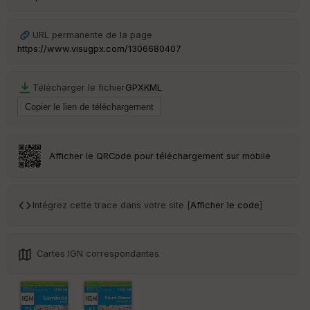
Ep
URL permanente de la page
ai
https://www.visugpx.com/1306680407
ss
eu
r
Télécharger le fichier
GPX
KML
Tr
an
sp
ar
Afficher le QRCode pour téléchargement sur mobile
en
ce
Intégrez cette trace dans votre site [
Afficher le code
]
Po
int
illé
s
Cartes IGN correspondantes
S
e
n