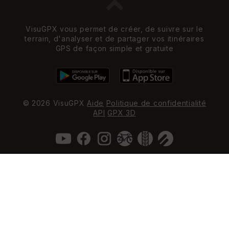
VisuGPX vous permet de créer, de suivre sur le
terrain, d'analyser et de partager vos itinéraires
GPS de façon simple et gratuite
© 2026 VisuGPX
Aide
Politique de confidentialité
API
GPX 3D