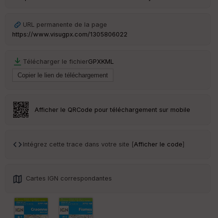
Ep
URL permanente de la page
ai
https://www.visugpx.com/1305806022
ss
eu
r
Télécharger le fichier
GPX
KML
Tr
an
sp
ar
Afficher le QRCode pour téléchargement sur mobile
en
ce
Intégrez cette trace dans votre site [
Afficher le code
]
Po
int
illé
s
Cartes IGN correspondantes
S
e
n