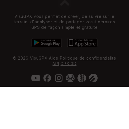
VisuGPX vous permet de créer, de suivre sur le
terrain, d'analyser et de partager vos itinéraires
GPS de façon simple et gratuite
© 2026 VisuGPX
Aide
Politique de confidentialité
API
GPX 3D