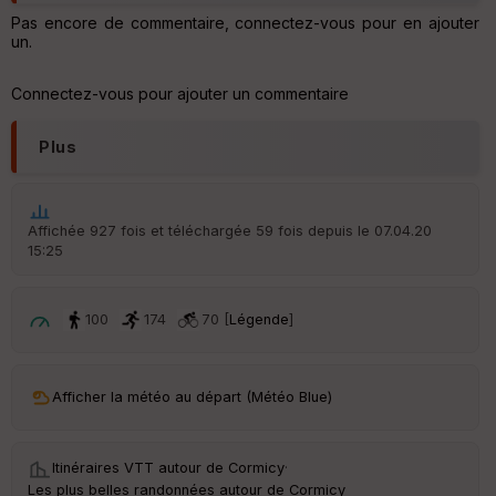
IG
N
Pas encore de commentaire, connectez-vous pour en ajouter
un.
Aff
ic
Connectez-vous pour ajouter un commentaire
he
r
d
Plus
é
p
ar
t
Affichée 927 fois et téléchargée 59 fois depuis le 07.04.20
15:25
ar
ri
v
é
100
174
70 [
Légende
]
e
C
ou
Afficher la météo au départ (Météo Blue)
le
ur
Itinéraires VTT autour de
Cormicy
·
Les plus belles randonnées autour de Cormicy