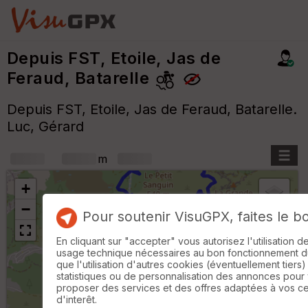
Depuis FST, Etoile, Jas de
Feraud, Batarelle
Depuis FST, Etoile, Jas de Feraud, Batarelle.
Luc, Gérard
+
m
+
−
Pour soutenir VisuGPX, faites le b
En cliquant sur "accepter" vous autorisez l'utilisation 
B
usage technique nécessaires au bon fonctionnement du 
or
que l'utilisation d'autres cookies (éventuellement tiers)
n
statistiques ou de personnalisation des annonces pour
e
proposer des services et des offres adaptées à vos c
s
d'interêt.