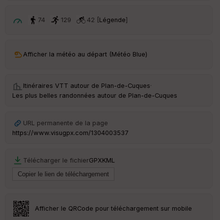
p
ar
t
74
129
42 [
Légende
]
ar
ri
v
Afficher la météo au départ (Météo Blue)
é
e
Itinéraires VTT autour de
Plan-de-Cuques
·
C
Les plus belles randonnées autour de Plan-de-Cuques
ou
le
ur
URL permanente de la page
https://www.visugpx.com/1304003537
Télécharger le fichier
GPX
KML
Ep
ai
ss
eu
r
Afficher le QRCode pour téléchargement sur mobile