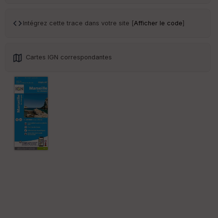
Tr
an
sp
Intégrez cette trace dans votre site [
Afficher le code
]
ar
en
ce
Cartes IGN correspondantes
Po
int
illé
s
S
e
n
s
St
re
et
Vi
e
w