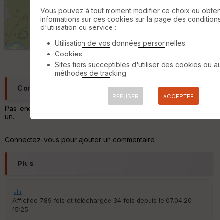
ki
lo
Vous pouvez à tout moment modifier ce choix ou obten
m
informations sur ces cookies sur la page des condition
ét
d'utilisation du service :
ri
1 km
Utilisation de vos données personnelles
q
©
OpenStreetMap
contributors,
ODbL 1.0
u
Cookies
e
Sites tiers succeptibles d'utiliser des cookies ou a
s
méthodes de tracking
C
Commentaires
o
REFUSER
ACCEPTER
u
Pas encore de commentaire, connectez-vous pour en ajouter
v
un.
er
tu
re
Connectez-vous pour ajouter un commentaire
IG
N
Plus
Aff
ic
he
r
Affichée 789 fois et téléchargée 34 fois depuis le 07.04.20
d
15:25
é