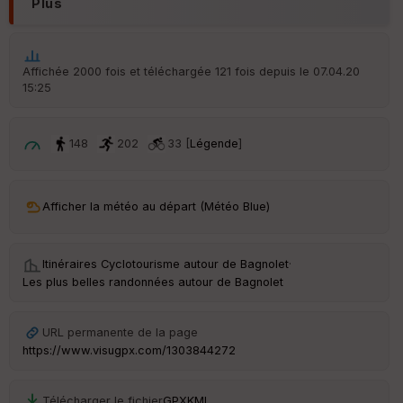
Plus
é
p
ar
t
Affichée 2000 fois et téléchargée 121 fois depuis le 07.04.20
15:25
ar
ri
v
é
148
202
33 [
Légende
]
e
C
ou
Afficher la météo au départ (Météo Blue)
le
ur
Itinéraires Cyclotourisme autour de
Bagnolet
·
Les plus belles randonnées autour de Bagnolet
Ep
URL permanente de la page
ai
https://www.visugpx.com/1303844272
ss
eu
r
Télécharger le fichier
GPX
KML