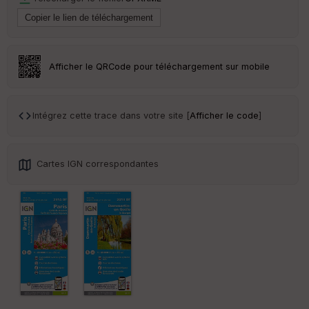
Tr
an
sp
ar
Afficher le QRCode pour téléchargement sur mobile
en
ce
Intégrez cette trace dans votre site [
Afficher le code
]
Po
int
illé
s
Cartes IGN correspondantes
S
e
n
s
St
re
et
Vi