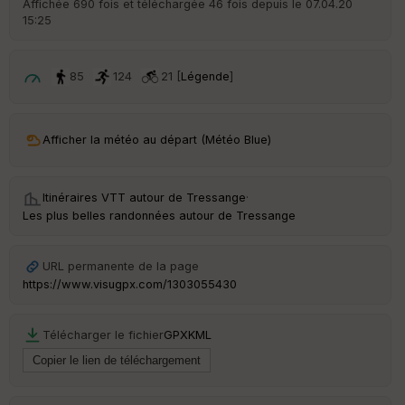
Affichée 690 fois et téléchargée 46 fois depuis le 07.04.20
15:25
ar
ri
v
é
85
124
21 [
Légende
]
e
C
ou
Afficher la météo au départ (Météo Blue)
le
ur
Itinéraires VTT autour de
Tressange
·
Les plus belles randonnées autour de Tressange
Ep
URL permanente de la page
ai
https://www.visugpx.com/1303055430
ss
eu
r
Télécharger le fichier
GPX
KML
Tr
an
sp