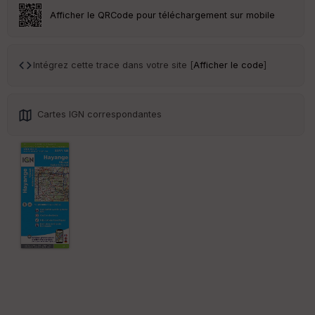
ar
Afficher le QRCode pour téléchargement sur mobile
en
ce
Intégrez cette trace dans votre site [
Afficher le code
]
Po
int
illé
s
Cartes IGN correspondantes
S
e
n
s
St
re
et
Vi
e
w