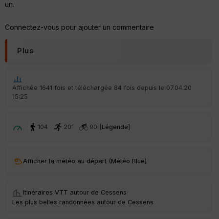
un.
Aff
ic
Connectez-vous pour ajouter un commentaire
he
r
d
Plus
é
p
ar
t
Affichée 1641 fois et téléchargée 84 fois depuis le 07.04.20
15:25
ar
ri
v
é
104
201
90 [
Légende
]
e
C
ou
Afficher la météo au départ (Météo Blue)
le
ur
Itinéraires VTT autour de
Cessens
·
Les plus belles randonnées autour de Cessens