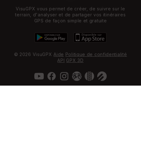
VisuGPX vous permet de créer, de suivre sur le
terrain, d'analyser et de partager vos itinéraires
GPS de façon simple et gratuite
© 2026 VisuGPX
Aide
Politique de confidentialité
API
GPX 3D