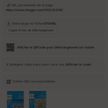
Ep
URL permanente de la page
ai
https://www.visugpx.com/1302763745
ss
eu
r
Télécharger le fichier
GPX
KML
Tr
an
sp
ar
Afficher le QRCode pour téléchargement sur mobile
en
ce
Intégrez cette trace dans votre site [
Afficher le code
]
Po
int
illé
s
Cartes IGN correspondantes
S
e
n
s