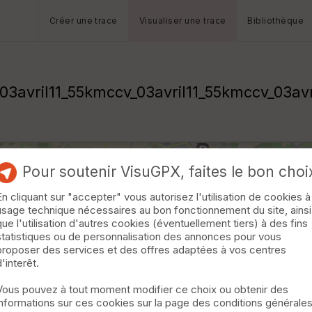
Créer une trace
Visualiser une trace
Bibliothèque
03avril11_55kmccv_03avril11_55kmccv_03av
Pour soutenir VisuGPX, faites le bon choi
En cliquant sur "accepter" vous autorisez l'utilisation de cookies à
usage technique nécessaires au bon fonctionnement du site, ainsi
que l'utilisation d'autres cookies (éventuellement tiers) à des fins
statistiques ou de personnalisation des annonces pour vous
proposer des services et des offres adaptées à vos centres
d'interêt.
Vous pouvez à tout moment modifier ce choix ou obtenir des
informations sur ces cookies sur la page des conditions générale