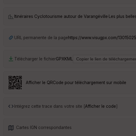
Itinéraires Cyclotourisme autour de
Varangéville
·
Les plus bell
URL permanente de la page
https://www.visugpx.com/1301502
Télécharger le fichier
GPX
KML
Afficher le QRCode pour téléchargement sur mobile
Intégrez cette trace dans votre site [
Afficher le code
]
Cartes IGN correspondantes