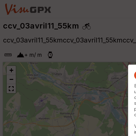
ccv_03avril11_55km
ccv_03avril11_55kmccv_03avril11_55kmccv_
+
m
/
m
+
−