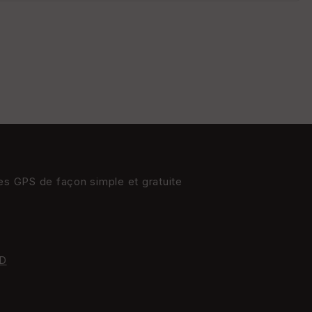
St
re
et
Vi
e
w
res GPS de façon simple et gratuite
D