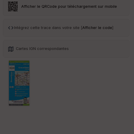
ar
Afficher le QRCode pour téléchargement sur mobile
en
ce
Intégrez cette trace dans votre site [
Afficher le code
]
Po
int
illé
s
Cartes IGN correspondantes
S
e
n
s
St
re
et
Vi
e
w