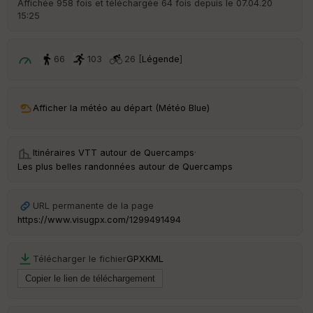
Affichée 958 fois et téléchargée 64 fois depuis le 07.04.20
15:25
ar
ri
v
é
66
103
26 [
Légende
]
e
C
ou
Afficher la météo au départ (Météo Blue)
le
ur
Itinéraires VTT autour de
Quercamps
·
Les plus belles randonnées autour de Quercamps
Ep
URL permanente de la page
ai
https://www.visugpx.com/1299491494
ss
eu
r
Télécharger le fichier
GPX
KML
Tr
an
sp