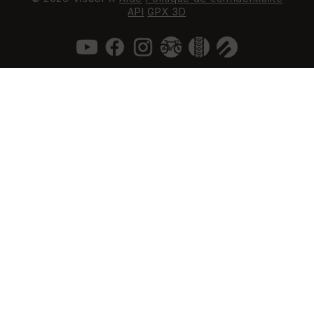
API
GPX 3D