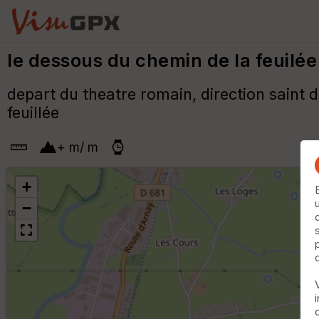
le dessous du chemin de la feuilée
depart du theatre romain, direction saint 
feuillée
+
m
/
m
+
−