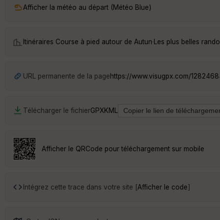
Afficher la météo au départ (Météo Blue)
Itinéraires Course à pied autour de
Autun
·
Les plus belles rand
URL permanente de la page
https://www.visugpx.com/128246
Télécharger le fichier
GPX
KML
Afficher le QRCode pour téléchargement sur mobile
Intégrez cette trace dans votre site [
Afficher le code
]