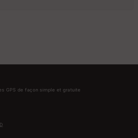
s
St
re
et
Vi
e
w
res GPS de façon simple et gratuite
D