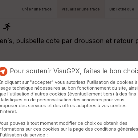
Créer une trace
Visualiser une trace
Bibliothèque
denis, puisbelle cote par drousson et retour
Pour soutenir VisuGPX, faites le bon choi
En cliquant sur "accepter" vous autorisez l'utilisation de cookies à
usage technique nécessaires au bon fonctionnement du site, ainsi
que l'utilisation d'autres cookies (éventuellement tiers) à des fins
statistiques ou de personnalisation des annonces pour vous
proposer des services et des offres adaptées à vos centres
d'interêt.
Vous pouvez à tout moment modifier ce choix ou obtenir des
informations sur ces cookies sur la page des conditions générale
d'utilisation du service :