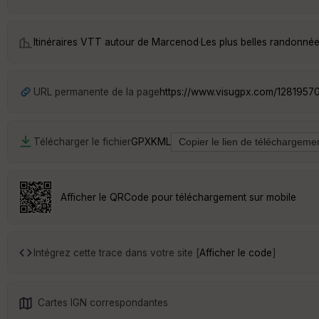
Itinéraires VTT autour de
Marcenod
·
Les plus belles randonné
URL permanente de la page
https://www.visugpx.com/1281957
Télécharger le fichier
GPX
KML
Afficher le QRCode pour téléchargement sur mobile
Intégrez cette trace dans votre site [
Afficher le code
]
Cartes IGN correspondantes