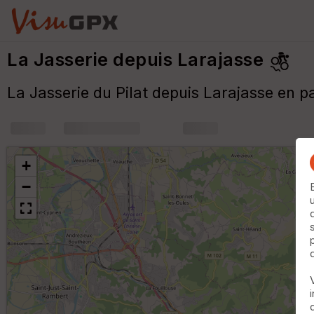
La Jasserie depuis Larajasse
La Jasserie du Pilat depuis Larajasse en 
+
m
+
−