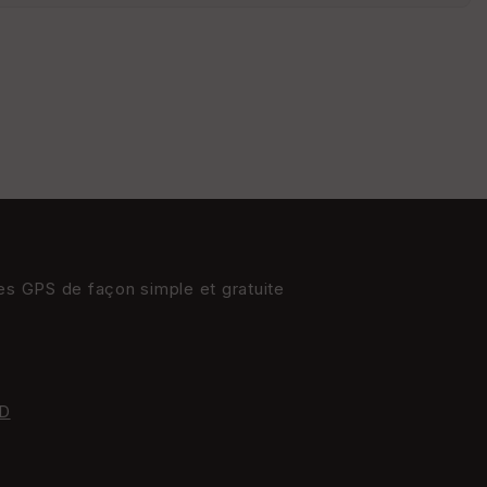
St
re
et
Vi
e
w
res GPS de façon simple et gratuite
D