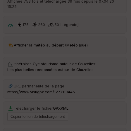
Affichée 753 fois et téléchargée 39 fois depuis le 07.04.20
15:25
ar
ri
v
é
175
260
50 [
Légende
]
e
C
ou
Afficher la météo au départ (Météo Blue)
le
ur
Itinéraires Cyclotourisme autour de
Chuzelles
·
Les plus belles randonnées autour de Chuzelles
Ep
URL permanente de la page
ai
https://www.visugpx.com/1277110445
ss
eu
r
Télécharger le fichier
GPX
KML
Tr
an
sp