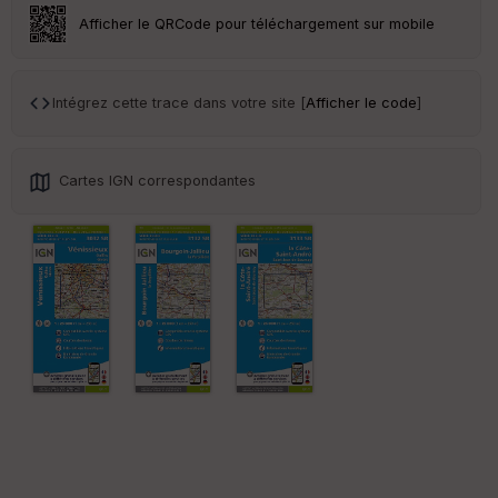
ar
Afficher le QRCode pour téléchargement sur mobile
en
ce
Intégrez cette trace dans votre site [
Afficher le code
]
Po
int
illé
s
Cartes IGN correspondantes
S
e
n
s
St
re
et
Vi
e
w