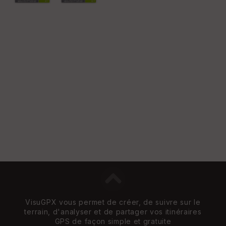
Vi
e
w
VisuGPX vous permet de créer, de suivre sur le
terrain, d'analyser et de partager vos itinéraires
GPS de façon simple et gratuite