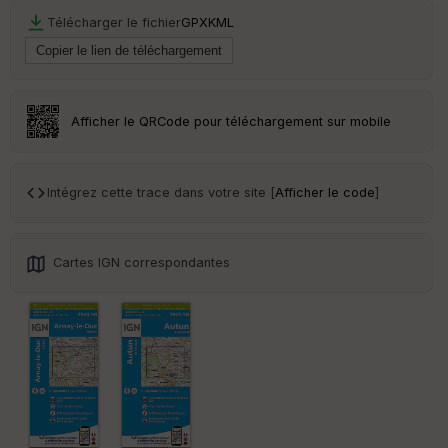
r
Télécharger le fichier
GPX
KML
Tr
an
sp
ar
Afficher le QRCode pour téléchargement sur mobile
en
ce
Intégrez cette trace dans votre site [
Afficher le code
]
Po
int
illé
s
Cartes IGN correspondantes
S
e
n
s
St
re
et