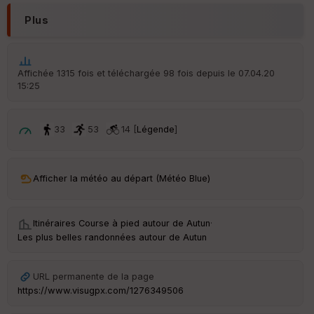
r
d
Plus
é
p
ar
t
Affichée 1315 fois et téléchargée 98 fois depuis le 07.04.20
15:25
ar
ri
v
é
33
53
14 [
Légende
]
e
C
ou
Afficher la météo au départ (Météo Blue)
le
ur
Itinéraires Course à pied autour de
Autun
·
Les plus belles randonnées autour de Autun
Ep
URL permanente de la page
ai
https://www.visugpx.com/1276349506
ss
eu