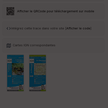
an
sp
ar
Afficher le QRCode pour téléchargement sur mobile
en
ce
Intégrez cette trace dans votre site [
Afficher le code
]
Po
int
illé
s
Cartes IGN correspondantes
S
e
n
s
St
re
et
Vi
e
w