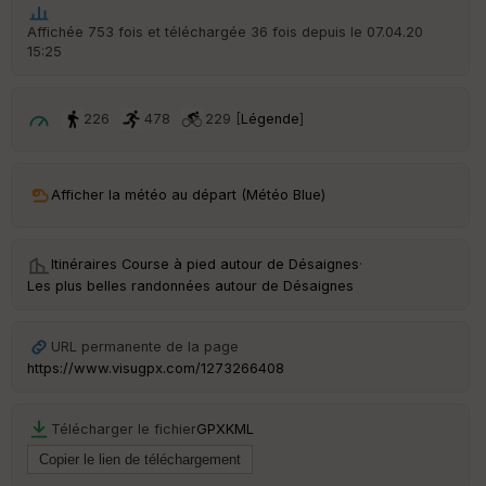
t
Affichée 753 fois et téléchargée 36 fois depuis le 07.04.20
15:25
ar
ri
v
é
226
478
229 [
Légende
]
e
C
ou
Afficher la météo au départ (Météo Blue)
le
ur
Itinéraires Course à pied autour de
Désaignes
·
Les plus belles randonnées autour de Désaignes
Ep
URL permanente de la page
ai
https://www.visugpx.com/1273266408
ss
eu
r
Télécharger le fichier
GPX
KML
Tr