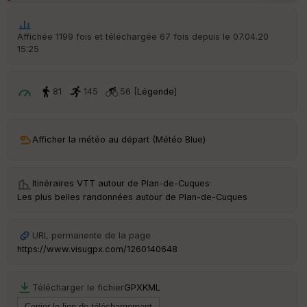
p
ar
t
Affichée 1199 fois et téléchargée 67 fois depuis le 07.04.20
15:25
ar
ri
v
é
81
145
56 [
Légende
]
e
C
ou
Afficher la météo au départ (Météo Blue)
le
ur
Itinéraires VTT autour de
Plan-de-Cuques
·
Les plus belles randonnées autour de Plan-de-Cuques
Ep
URL permanente de la page
ai
https://www.visugpx.com/1260140648
ss
eu
r
Télécharger le fichier
GPX
KML