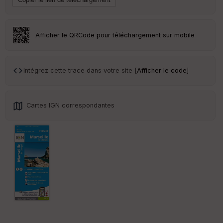
Tr
an
sp
ar
Afficher le QRCode pour téléchargement sur mobile
en
ce
Intégrez cette trace dans votre site [
Afficher le code
]
Po
int
illé
s
Cartes IGN correspondantes
S
e
n
s
St
re
et
Vi
e
w