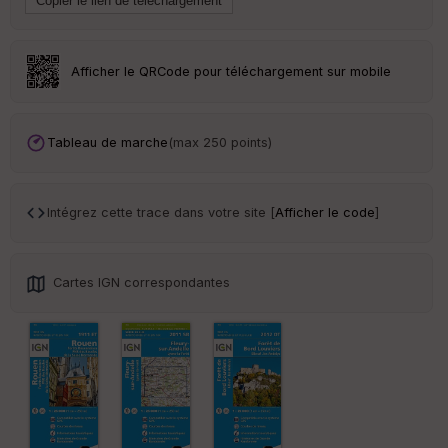
Tr
an
sp
ar
Afficher le QRCode pour téléchargement sur mobile
en
ce
Tableau de marche
(max 250 points)
Po
int
illé
s
Intégrez cette trace dans votre site [
Afficher le code
]
S
e
Cartes IGN correspondantes
n
s
St
re
et
Vi
e
w