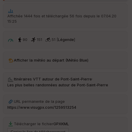
p
ar
t
Affichée 1444 fois et téléchargée 56 fois depuis le 07.04.20
15:25
ar
ri
v
é
90
151
51 [
Légende
]
e
C
ou
Afficher la météo au départ (Météo Blue)
le
ur
Itinéraires VTT autour de
Pont-Saint-Pierre
·
Les plus belles randonnées autour de Pont-Saint-Pierre
Ep
URL permanente de la page
ai
https://www.visugpx.com/1259513254
ss
eu
r
Télécharger le fichier
GPX
KML