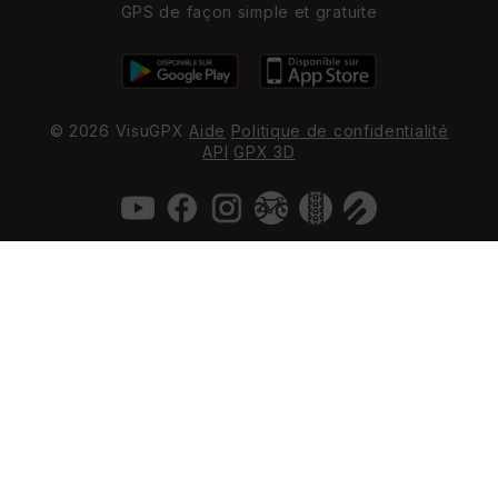
GPS de façon simple et gratuite
© 2026 VisuGPX
Aide
Politique de confidentialité
API
GPX 3D