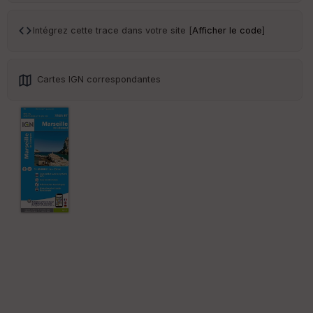
Tr
an
sp
Intégrez cette trace dans votre site [
Afficher le code
]
ar
en
ce
Cartes IGN correspondantes
Po
int
illé
s
S
e
n
s
St
re
et
Vi
e
w