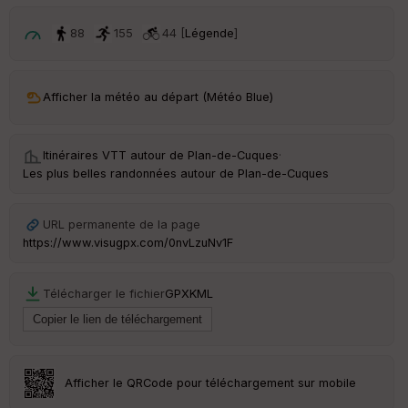
p
ar
t
88
155
44 [
Légende
]
ar
ri
v
Afficher la météo au départ (Météo Blue)
é
e
Itinéraires VTT autour de
Plan-de-Cuques
·
C
Les plus belles randonnées autour de Plan-de-Cuques
ou
le
ur
URL permanente de la page
https://www.visugpx.com/0nvLzuNv1F
Télécharger le fichier
GPX
KML
Ep
ai
ss
eu
r
Afficher le QRCode pour téléchargement sur mobile