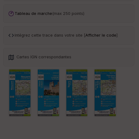
Tr
an
sp
Tableau de marche
(max 250 points)
ar
en
ce
Intégrez cette trace dans votre site [
Afficher le code
]
Po
int
illé
Cartes IGN correspondantes
s
S
e
n
s
St
re
et
Vi
e
w