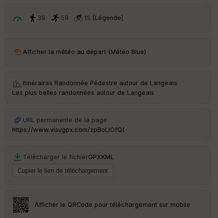
p
ar
t
39
59
15 [
Légende
]
ar
ri
v
Afficher la météo au départ (Météo Blue)
é
e
Itinéraires Randonnée Pédestre autour de
Langeais
·
C
Les plus belles randonnées autour de Langeais
ou
le
ur
URL permanente de la page
https://www.visugpx.com/zpBoLIOfQf
Télécharger le fichier
GPX
KML
Ep
ai
ss
eu
r
Afficher le QRCode pour téléchargement sur mobile