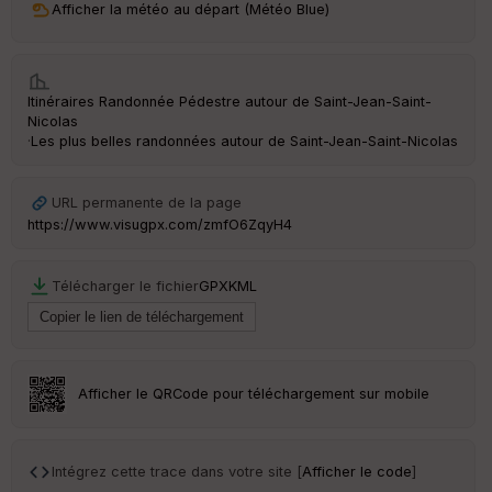
Afficher la météo au départ (Météo Blue)
ri
v
é
e
Itinéraires Randonnée Pédestre autour de
Saint-Jean-Saint-
C
Nicolas
ou
·
Les plus belles randonnées autour de Saint-Jean-Saint-Nicolas
le
ur
URL permanente de la page
https://www.visugpx.com/zmfO6ZqyH4
Ep
Télécharger le fichier
GPX
KML
ai
ss
eu
r
Afficher le QRCode pour téléchargement sur mobile
Tr
an
sp
ar
Intégrez cette trace dans votre site [
Afficher le code
]
en