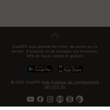
VisuGPX vous permet de créer, de suivre sur le
terrain, d'analyser et de partager vos itinéraires
GPS de façon simple et gratuite
© 2026 VisuGPX
Aide
Politique de confidentialité
API
GPX 3D