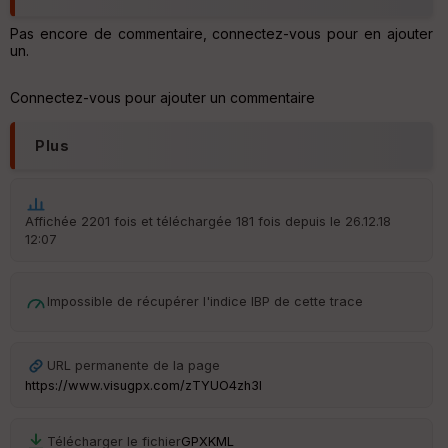
Po
Pas encore de commentaire, connectez-vous pour en ajouter
int
un.
illé
s
Connectez-vous pour ajouter un commentaire
S
Plus
e
n
s
Affichée 2201 fois et téléchargée 181 fois depuis le 26.12.18
12:07
St
re
et
Vi
Impossible de récupérer l'indice IBP de cette trace
e
w
URL permanente de la page
https://www.visugpx.com/zTYUO4zh3l
Télécharger le fichier
GPX
KML