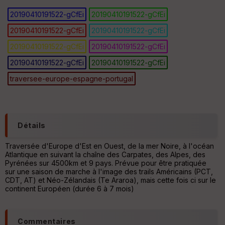
Fil
tr
20190410191522-gCfEi
20190410191522-gCfEi
e
P
20190410191522-gCfEi
20190410191522-gCfEi
OI
20190410191522-gCfEi
20190410191522-gCfEi
20190410191522-gCfEi
20190410191522-gCfEi
traversee-europe-espagne-portugal
Ep
ai
Détails
ss
eu
r
Traversée d'Europe d'Est en Ouest, de la mer Noire, à l'océan
Atlantique en suivant la chaîne des Carpates, des Alpes, des
Pyrénées sur 4500km et 9 pays. Prévue pour être pratiquée
Tr
sur une saison de marche à l'image des trails Américains (PCT,
an
CDT, AT) et Néo-Zélandais (Te Araroa), mais cette fois ci sur le
sp
continent Européen (durée 6 à 7 mois)
ar
en
ce
Commentaires