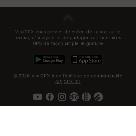
VisuGPX vous permet de créer, de suivre sur le
terrain, d'analyser et de partager vos itinéraires
GPS de façon simple et gratuite
© 2026 VisuGPX
Aide
Politique de confidentialité
API
GPX 3D