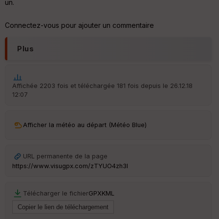
un.
P
OI
Connectez-vous pour ajouter un commentaire
C
Plus
ou
le
ur
Affichée 2203 fois et téléchargée 181 fois depuis le 26.12.18
12:07
Ep
Afficher la météo au départ (Météo Blue)
ai
ss
eu
r
URL permanente de la page
https://www.visugpx.com/zTYUO4zh3l
Tr
an
Télécharger le fichier
GPX
KML
sp
ar
en
ce