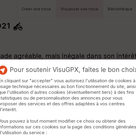
Créer une trace
Visualiser une trace
Bibliothèque
021
lade agréable, mais inégale dans son intérêt
 tronçons les moins sympas, et parcouru à vi
Pour soutenir VisuGPX, faites le bon choi
Il est certes joli, mais le canal de Bourgogne
ire.
En cliquant sur "accepter" vous autorisez l'utilisation de cookies à
usage technique nécessaires au bon fonctionnement du site, ainsi
hute du lendemain.
que l'utilisation d'autres cookies (éventuellement tiers) à des fins
se tous les campings de France, et installé s
statistiques ou de personnalisation des annonces pour vous
eul camping nous a déçu. Un tout petit camp
proposer des services et des offres adaptées à vos centres
d'interêt.
tions la veille dans un 4* avec piscine couve
Vous pouvez à tout moment modifier ce choix ou obtenir des
informations sur ces cookies sur la page des conditions générale
d'utilisation du service :