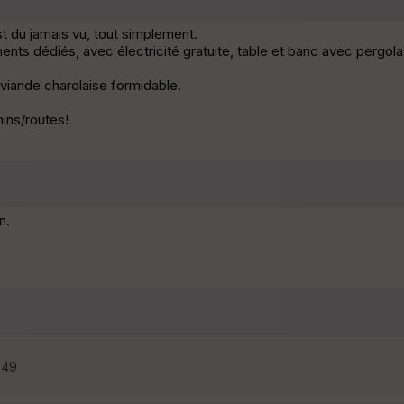
t du jamais vu, tout simplement.
nts dédiés, avec électricité gratuite, table et banc avec pergola,
a viande charolaise formidable.
mins/routes!
n.
4:49