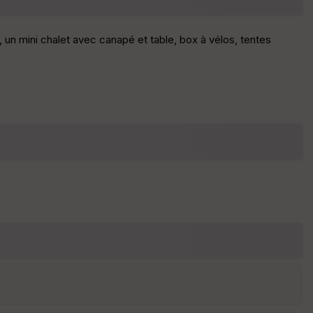
S
 un mini chalet avec canapé et table, box à vélos, tentes
e
n
s
St
re
et
Vi
e
w