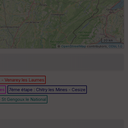
E
pa
is
se
20 km
ur
©
OpenStreetMap
contributors,
ODbL 1.0
Tr
an
sp
ar
e - Venarey les Laumes
en
ce
nes
7ème étape : Chitry les Mines - Cesize
- St Gengoux le National
P
oi
nti
llé
s