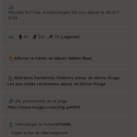
v
é
Affichée 1071 fois et téléchargée 132 fois depuis le 28.12.17
e
12:54
C
ou
87
212
76 [
Légende
]
le
ur
Afficher la météo au départ (Météo Blue)
Ep
Itinéraires Randonnée Pédestre autour de
Morne-Rouge
·
ai
Les plus belles randonnées autour de Morne-Rouge
ss
eu
r
URL permanente de la page
https://www.visugpx.com/yHgLg4KWft
Tr
an
sp
Télécharger le fichier
GPX
KML
ar
en