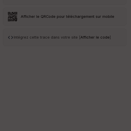
ce
Po
Afficher le QRCode pour téléchargement sur mobile
int
illé
s
Intégrez cette trace dans votre site [
Afficher le code
]
S
e
n
s
St
re
et
Vi
e
w