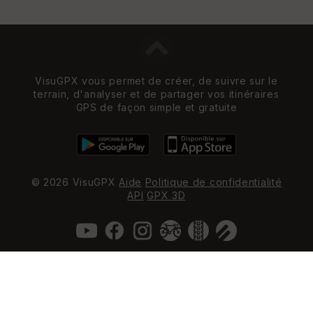
VisuGPX vous permet de créer, de suivre sur le
terrain, d'analyser et de partager vos itinéraires
GPS de façon simple et gratuite
© 2026 VisuGPX
Aide
Politique de confidentialité
API
GPX 3D