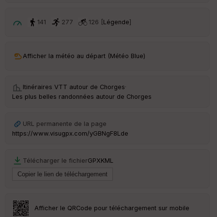
p
ar
t
141
277
126 [
Légende
]
ar
ri
v
Afficher la météo au départ (Météo Blue)
é
e
Itinéraires VTT autour de
Chorges
·
C
Les plus belles randonnées autour de Chorges
ou
le
ur
URL permanente de la page
https://www.visugpx.com/yGBNgF8Lde
Télécharger le fichier
GPX
KML
Ep
ai
ss
eu
r
Afficher le QRCode pour téléchargement sur mobile