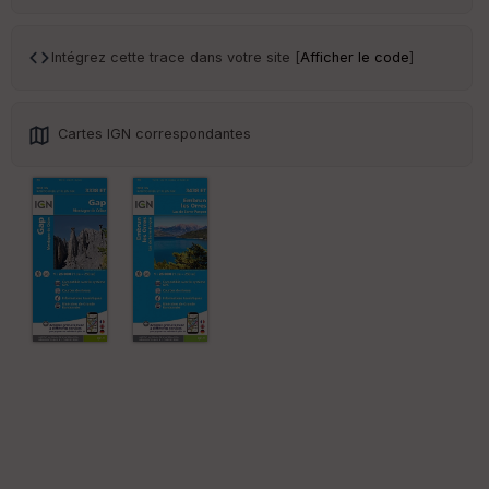
Tr
an
sp
Intégrez cette trace dans votre site [
Afficher le code
]
ar
en
ce
Cartes IGN correspondantes
Po
int
illé
s
S
e
n
s
St
re
et
Vi
e