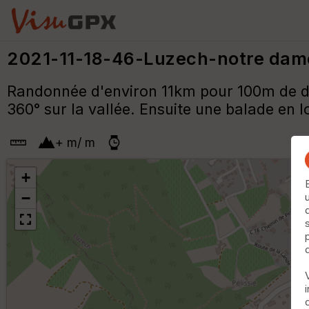
2021-11-18-46-Luzech-notre dame 
Randonnée d'environ 11km pour 100m de déni
360° sur la vallée. Ensuite une balade en lo
+
m
/
m
+
−