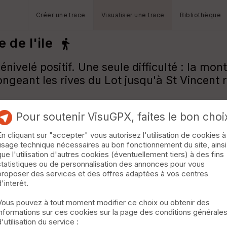
Créer une trace
Visualiser une trace
Bibliothèque
de l'ile
velé positif. Une seule difficulté : la mont
ngeant les rives du Lot jusqu'à St Vincent ri
Pour soutenir VisuGPX, faites le bon choi
En cliquant sur "accepter" vous autorisez l'utilisation de cookies à
usage technique nécessaires au bon fonctionnement du site, ainsi
que l'utilisation d'autres cookies (éventuellement tiers) à des fins
statistiques ou de personnalisation des annonces pour vous
proposer des services et des offres adaptées à vos centres
d'interêt.
Vous pouvez à tout moment modifier ce choix ou obtenir des
informations sur ces cookies sur la page des conditions générale
d'utilisation du service :