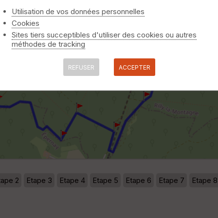
Utilisation de vos données personnelles
Cookies
Sites tiers succeptibles d'utiliser des cookies ou autres
méthodes de tracking
REFUSER
ACCEPTER
tape 2
Etape 3
Etape 4
Etape 5
Etape 6
Etape 7
Etape 8