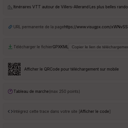
Itinéraires VTT autour de
Villers-Allerand
·
Les plus belles rand
URL permanente de la page
https://www.visugpx.com/xWNvS
Télécharger le fichier
GPX
KML
Afficher le QRCode pour téléchargement sur mobile
Tableau de marche
(max 250 points)
Intégrez cette trace dans votre site [
Afficher le code
]