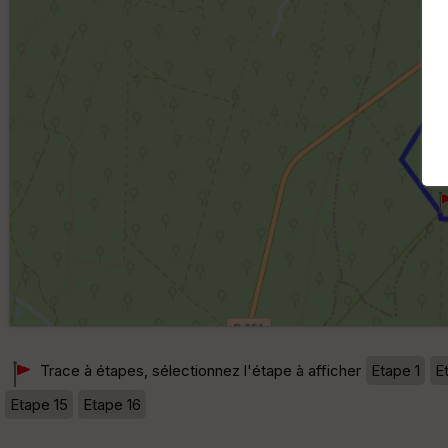
Trace à étapes, sélectionnez l'étape à afficher
Etape 1
E
Etape 15
Etape 16