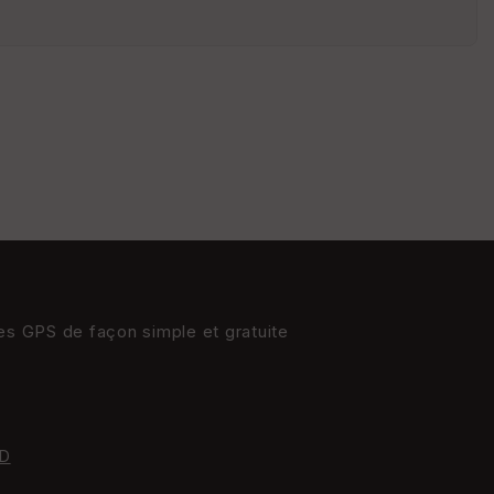
St
re
et
Vi
e
w
res GPS de façon simple et gratuite
D