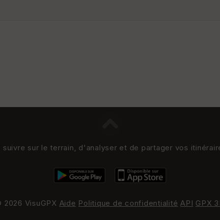
uivre sur le terrain, d'analyser et de partager vos itinérai
 2026 VisuGPX
Aide
Politique de confidentialité
API
GPX 3