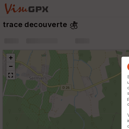
trace decouverte
+
m
+
−