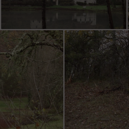
moulin du Pech de Théron