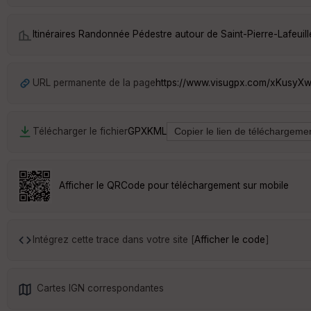
Itinéraires Randonnée Pédestre autour de
Saint-Pierre-Lafeuill
URL permanente de la page
https://www.visugpx.com/xKusyX
Télécharger le fichier
GPX
KML
Afficher le QRCode pour téléchargement sur mobile
Intégrez cette trace dans votre site [
Afficher le code
]
Cartes IGN correspondantes