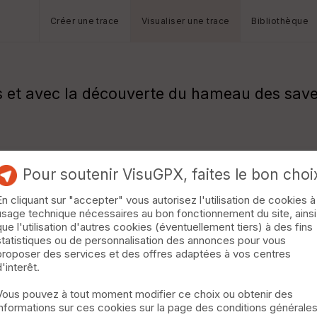
Créer une trace
Visualiser une trace
Bibliothèque
s et avec la découverte du hameau des save
Pour soutenir VisuGPX, faites le bon choi
En cliquant sur "accepter" vous autorisez l'utilisation de cookies à
usage technique nécessaires au bon fonctionnement du site, ainsi
que l'utilisation d'autres cookies (éventuellement tiers) à des fins
statistiques ou de personnalisation des annonces pour vous
proposer des services et des offres adaptées à vos centres
d'interêt.
Vous pouvez à tout moment modifier ce choix ou obtenir des
informations sur ces cookies sur la page des conditions générale