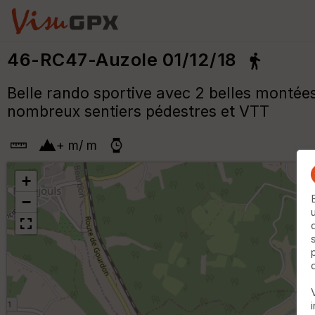
46-RC47-Auzole 01/12/18
Belle rando sportive avec 2 belles montée
nombreux sentiers pédestres et VTT
+
m
/
m
+
−