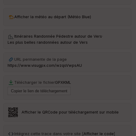
ar
ri
v
Afficher la météo au départ (Météo Blue)
é
e
Itinéraires Randonnée Pédestre autour de
Vers
·
C
Les plus belles randonnées autour de Vers
ou
le
ur
URL permanente de la page
https://www.visugpx.com/wzqsVwpsAU
Télécharger le fichier
GPX
KML
Ep
ai
ss
eu
r
Afficher le QRCode pour téléchargement sur mobile
Tr
an
sp
Intégrez cette trace dans votre site [
Afficher le code
]