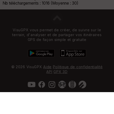
Nb téléchargements : 1016 (Moyenne : 30)
VisuGPX vous permet de créer, de suivre sur le
terrain, d'analyser et de partager vos itinéraires
GPS de façon simple et gratuite
© 2026 VisuGPX
Aide
Politique de confidentialité
API
GPX 3D