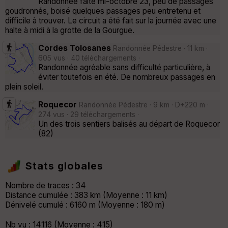
Randonnée faite mi-octobre 23, peu de passages
goudronnés, boisé quelques passages peu entretenu et
difficile à trouver. Le circuit a été fait sur la journée avec une
halte à midi à la grotte de la Gourgue.
Cordes Tolosanes
Randonnée Pédestre · 11 km ·
605 vus · 40 téléchargements ·
Randonnée agréable sans difficulté particulière, à
éviter toutefois en été. De nombreux passages en
plein soleil.
Roquecor
Randonnée Pédestre · 9 km · D+220 m ·
274 vus · 29 téléchargements ·
Un des trois sentiers balisés au départ de Roquecor
(82)
Stats globales
Nombre de traces : 34
Distance cumulée : 383 km (Moyenne : 11 km)
Dénivelé cumulé : 6160 m (Moyenne : 180 m)
Nb vu : 14116 (Moyenne : 415)