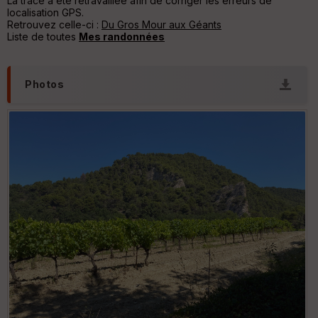
La trace a été retravaillée afin de corriger les erreurs de
er
localisation GPS.
tu
Retrouvez celle-ci :
Du Gros Mour aux Géants
re
Liste de toutes
Mes randonnées
IG
N
Aff
Photos
ic
he
r
d
é
p
ar
t
ar
ri
v
é
e
C
ou
le
ur