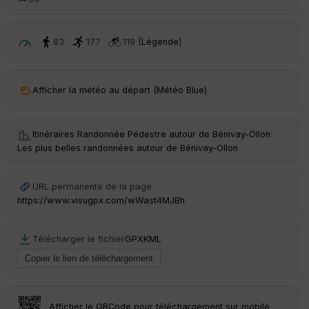
83
177
119 [
Légende
]
Afficher la météo au départ (Météo Blue)
Itinéraires Randonnée Pédestre autour de
Bénivay-Ollon
·
Les plus belles randonnées autour de Bénivay-Ollon
URL permanente de la page
https://www.visugpx.com/wWast4MJBh
Télécharger le fichier
GPX
KML
Afficher le QRCode pour téléchargement sur mobile