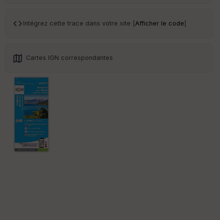
Ep
ai
Intégrez cette trace dans votre site [
Afficher le code
]
ss
eu
r
Cartes IGN correspondantes
Tr
an
sp
ar
en
ce
Po
int
illé
s
S
e
n
s