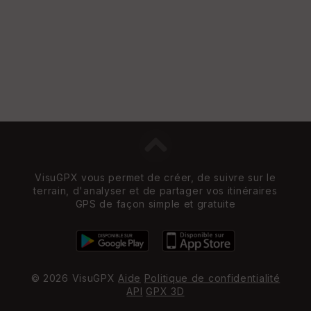
St
re
et
Vi
e
w
VisuGPX vous permet de créer, de suivre sur le
terrain, d'analyser et de partager vos itinéraires
GPS de façon simple et gratuite
© 2026 VisuGPX
Aide
Politique de confidentialité
API
GPX 3D