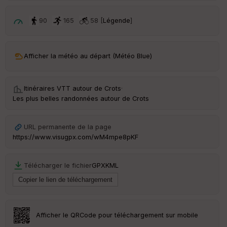
p
ar
t
90
165
58 [
Légende
]
ar
ri
v
Afficher la météo au départ (Météo Blue)
é
e
Itinéraires VTT autour de
Crots
·
Fil
Les plus belles randonnées autour de Crots
tr
e
P
URL permanente de la page
OI
https://www.visugpx.com/wM4mpe8pKF
C
Télécharger le fichier
GPX
KML
ou
le
ur
Afficher le QRCode pour téléchargement sur mobile