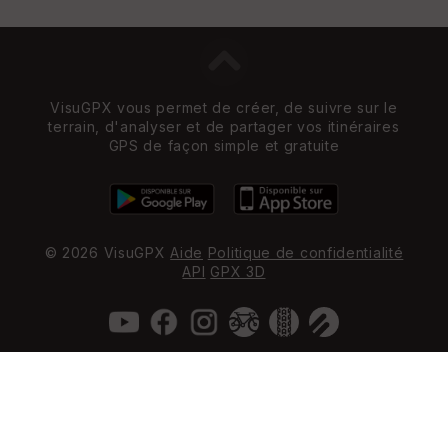
VisuGPX vous permet de créer, de suivre sur le
terrain, d'analyser et de partager vos itinéraires
GPS de façon simple et gratuite
© 2026 VisuGPX
Aide
Politique de confidentialité
API
GPX 3D