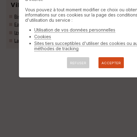
Villes
Vous pouvez à tout moment modifier ce choix ou obten
informations sur ces cookies sur la page des condition
Bielle (64260)
d'utilisation du service :
Eaux-Bonnes (64440)
Utilisation de vos données personnelles
Izeste (64260)
Cookies
Laruns (64440)
Sites tiers succeptibles d'utiliser des cookies ou a
méthodes de tracking
REFUSER
ACCEPTER