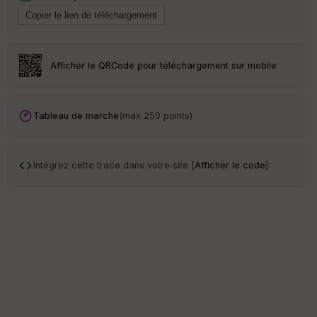
S
e
n
s
Afficher le QRCode pour téléchargement sur mobile
St
re
Tableau de marche
(max 250 points)
et
Vi
e
w
Intégrez cette trace dans votre site [
Afficher le code
]