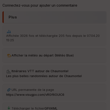
ur
Connectez-vous pour ajouter un commentaire
Plus
Ep
ai
ss
Affichée 3026 fois et téléchargée 205 fois depuis le 07.04.20
eu
15:25
r
Afficher la météo au départ (Météo Blue)
Tr
an
sp
ar
Itinéraires VTT autour de
Chaumontel
·
en
Les plus belles randonnées autour de Chaumontel
ce
URL permanente de la page
Po
int
https://www.visugpx.com/vRGf6OUIC6
illé
s
Télécharger le fichier
GPX
KML