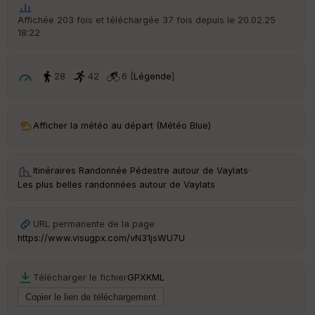
Affichée 203 fois et téléchargée 37 fois depuis le 20.02.25
18:22
28
42
6 [
Légende
]
Afficher la météo au départ (Météo Blue)
Itinéraires Randonnée Pédestre autour de
Vaylats
·
Les plus belles randonnées autour de Vaylats
URL permanente de la page
https://www.visugpx.com/vN31jsWU7U
Télécharger le fichier
GPX
KML