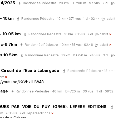
04/2025
Randonnée Pédestre · 20 km · D+280 m · 97 vus · 2 dl ·
jy-
6 - 10km
Randonnée Pédestre · 10 km · 371 vus · 1 dl · 02:44 ·
jy-cabrit
- 10.05 km
Randonnée Pédestre · 10 km · 61 vus · 2 dl ·
jy-cabrit
rc-9.7km
Randonnée Pédestre · 10 km · 55 vus · 02:46 ·
jy-cabrit
ols 10.5km
Randonnée Pédestre · 10 km · D+250 m · 94 vus · 3 dl ·
jy-
t Circuit de l'Eau à Laburgade
Randonnée Pédestre · 18 km ·
f12
s://youtu.be/kXVbxIHlW48
vage
Randonnée Pédestre · 40 km · D+720 m · 36 vus · 1 dl · 09:22 ·
UES PAR VOIE DU PUY (GR65). LEPERE EDITIONS
· 261 vus · 2 dl ·
lepereeditions
rgade à Cahors