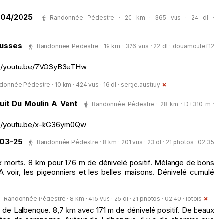
/04/2025
Randonnée Pédestre · 20 km · 365 vus · 24 dl ·
ausses
Randonnée Pédestre · 19 km · 326 vus · 22 dl ·
douamoutef12
ps://youtu.be/7VOSyB3eTHw
donnée Pédestre · 10 km · 424 vus · 16 dl ·
serge.austruy
uit Du Moulin A Vent
Randonnée Pédestre · 28 km · D+310 m ·
ps://youtu.be/x-kG36ym0Qw
03-25
Randonnée Pédestre · 8 km · 201 vus · 23 dl · 21 photos · 02:35
 morts. 8 km pour 176 m de dénivelé positif. Mélange de bons
A voir, les pigeonniers et les belles maisons. Dénivelé cumulé
Randonnée Pédestre · 8 km · 415 vus · 25 dl · 21 photos · 02:40 ·
lotois
e de Lalbenque. 8,7 km avec 171 m de dénivelé positif. De beaux