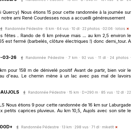
i Quercy) Nous étions 15 pour cette randonnée à la journée sur
ou, notre ami René Courdesses nous a accueilli généreusement
Randonnée Pédestre · 6 km · 64 vus · 10 dl · 22 photos · 02:06 ·
lotois
es fêtes . Rando de 6 km prévue mais ... au km 2,5 environ le
65 est fermé (barbelés, clôture électriques !) donc demi_tour. A
9-03-26
Randonnée Pédestre · 7 km · 92 vus · 11 dl · 24 photos ·
km pour 158 m de dénivelé positif Avant de partir, bien voir le
eau d'eau. Le chemin mène à un lac avec pas mal de lavoirs
-AUJOLS
Randonnée Pédestre · 15 km · D+290 m · 85 vus · 12 dl · 22
Nous étions 9 pour cette randonnée de 16 km sur Laburgade
 petits caprices pluvieux. Au km 10,5, Aujols avec son site le
200D+
Randonnée Pédestre · 13 km · 298 vus · 71 dl ·
miketlt