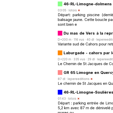
46-RL-Limogne-dolmens 1
03:05 ·
lotois
Départ: parking piscine (derr
balisage jaune. Cette boucle p
sont bien e
Du mas de Vers à la repr
D+200 m · 116 vus · 40 dl ·
lepereedit
Variante sud de Cahors pour ret
Laburgade - cahors par l
D+220 m · 335 vus · 29 dl ·
lepereedit
Le Chemin de St Jacques de Co
GR 65 Limogne en Querc
87 dl ·
lepereeditions
Le chemin de St Jacques en Q
46-RL-Limogne-Soulières
01:43 ·
lotois
Départ : parking entrée de Lim
5,2 km avec 87 m de dénivelé p
mares ou