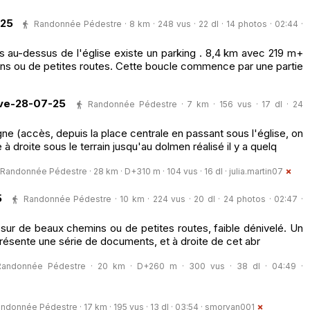
-25
Randonnée Pédestre · 8 km · 248 vus · 22 dl · 14 photos · 02:44 ·
s au-dessus de l'église existe un parking . 8,4 km avec 219 m+
ns ou de petites routes. Cette boucle commence par une partie
ve-28-07-25
Randonnée Pédestre · 7 km · 156 vus · 17 dl · 24
ne (accès, depuis la place centrale en passant sous l'église, on
e à droite sous le terrain jusqu'au dolmen réalisé il y a quelq
Randonnée Pédestre · 28 km · D+310 m · 104 vus · 16 dl ·
julia.martin07
5
Randonnée Pédestre · 10 km · 224 vus · 20 dl · 24 photos · 02:47 ·
 sur de beaux chemins ou de petites routes, faible dénivelé. Un
présente une série de documents, et à droite de cet abr
Randonnée Pédestre · 20 km · D+260 m · 300 vus · 38 dl · 04:49 ·
ndonnée Pédestre · 17 km · 195 vus · 13 dl · 03:54 ·
smorvan001