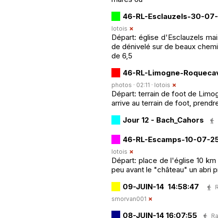
46-RL-Esclauzels-30-07
lotois
Départ: église d'Esclauzels mai
de dénivelé sur de beaux chemi
de 6,5
46-RL-Limogne-Roqueca
photos · 02:11 ·
lotois
Départ: terrain de foot de Limog
arrive au terrain de foot, prendr
Jour 12 - Bach_Cahors
46-RL-Escamps-10-07-2
lotois
Départ: place de l'église 10 km
peu avant le "château" un abri 
09-JUIN-14 14:58:47
smorvan001
08-JUIN-14 16:07:55
Ra