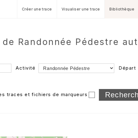
Créer une trace
Visualiser une trace
Bibliothèque
s de Randonnée Pédestre au
Activité
Départ
Longueur min/max
les traces et fichiers de marqueurs
Dossier
et sous-doss
Trier par
Horodatage
Photos