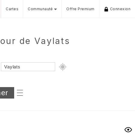
Cartes
Communauté
Offre Premium
Connexion
tour de Vaylats
Dénivelé min/max
iers