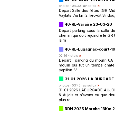
photos · 04:30 ·
avisofox
Départ Salle des fêtes (GR Mid
Vaylats .Au km 2, lieu-dit Sind
46-RL-Varaire 23-03-26
Départ parking sous la salle d
chemin qui doit rejoindre le GR 
la m
46-RL-Lugagnac-court-1
02:26 ·
lotois
Départ : parking du moulin 6,8 
moulin qui fut un temps chât
papillon. V
31-01-2026 LA BURGADE
photos · 03:45 ·
avisofox
31-01-2026 LABURGADE-AUJOLS 
& Aujols et n’avons eu que deux
plus re
RDN 2025 Marche 13Km 