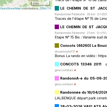
3 km
LE CHEMIN DE ST JACQ
OpenStreetMap
contributors,
ODbL 1.0
Randonnée Pédestre · 25 km · D+250 m 
Traces de l'étape N° 15 de Li
LE CHEMIN DE ST JACQU
Randonnée Pédestre · 21 km · D+210 m 
Etape N° 15 Bis : Variante sud 
Concots (46260) La Bou
douamoutef12
Bonus La rando en vidéo : htt
CONCOTS 13346 2011
gina.combes
RandonnA-e du 05-06-20
gina.combes
Randonnée du 16/04/2026
LALBENQUE départ park cimeti
28-03-2026 VAYLATS Al