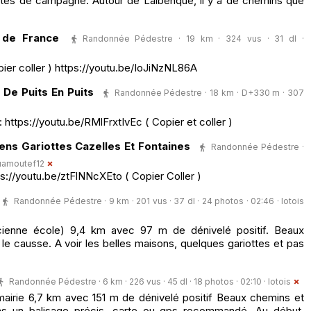
utes de campagne. Autour de Lalbenque, il y a de chemins que
s de France
Randonnée Pédestre · 19 km · 324 vus · 31 dl ·
pier coller ) https://youtu.be/IoJiNzNL86A
De Puits En Puits
Randonnée Pédestre · 18 km · D+330 m · 307
 https://youtu.be/RMlFrxtIvEc ( Copier et coller )
ns Gariottes Cazelles Et Fontaines
Randonnée Pédestre ·
uamoutef12
ps://youtu.be/ztFlNNcXEto ( Copier Coller )
Randonnée Pédestre · 9 km · 201 vus · 37 dl · 24 photos · 02:46 ·
lotois
ncienne école) 9,4 km avec 97 m de dénivelé positif. Beaux
le causse. A voir les belles maisons, quelques gariottes et pas
Randonnée Pédestre · 6 km · 226 vus · 45 dl · 18 photos · 02:10 ·
lotois
 mairie 6,7 km avec 151 m de dénivelé positif Beaux chemins et
pas un balisage précis, carte ou gps recommandé. Au début,