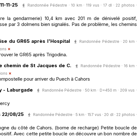
1-11-25
Randonnée Pédestre · 10 km · 119 vus · 17 dl · 22 photos ·
ière la gendarmerie) 10,4 km avec 201 m de dénivelé positif,
asse par 3 dolmens bien signalés. Pas de problème, les chemins
ise du GR65 après l'Hospital
Randonnée Pédestre · 20 km ·
ions
rouver le GR65 après Trigodina.
e chemin de St Jacques de C.
Randonnée Pédestre · 16 km ·
ions
mpostelle pour arriver du Puech à Cahors
y - Laburgade
Randonnée Pédestre · 50 km · D+450 m · 209 vus ·
uercy
 22/08/25
Randonnée Pédestre · 5 km · 157 vus · 20 dl · 22 photos ·
ogne du côté de Cahors. (borne de recharge) Petite boucle de
ositif. Avec cette petite boucle on découvre un bon nombre de