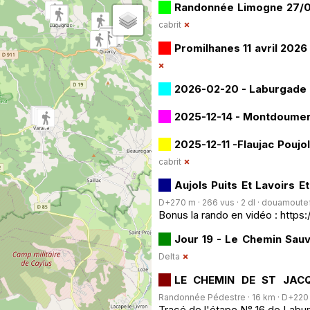
Randonnée Limogne 27/
cabrit
Promilhanes 11 avril 202
2026-02-20 - Laburgade 
2025-12-14 - Montdoume
2025-12-11 -Flaujac Pouj
cabrit
Aujols Puits Et Lavoirs E
D+270 m · 266 vus · 2 dl ·
douamoute
Bonus la rando en vidéo : http
Jour 19 - Le Chemin Sau
Delta
LE CHEMIN DE ST JACQ
Randonnée Pédestre · 16 km · D+220 m 
Tracé de l'étape N° 16 de Labu