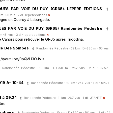
UES PAR VOIE DU PUY (GR65). LEPERE EDITIONS
· 50 vus · 2 dl ·
lepereeditions
mogne en Quercy à Laburgade.
ES PAR VOIE DU PUY (GR65) Randonnée Pédestre
· 51 vus · 3 dl ·
lepereeditions
de Cahors pour retrouver le GR65 après Trigodina.
cle Des Sompes
Randonnée Pédestre · 22 km · D+230 m · 65 vus ·
ps://youtu.be/0pQVH3OJVIs
Randonnée Pédestre · 13 km · D+250 m · 257 vus · 2 dl · 02:57 ·
19 A- 10-44
Randonnée Pédestre · 10 km · 254 vus · 1 dl · 02:21 ·
 à 09:24
Randonnée Pédestre · 11 km · 267 vus · 4 dl ·
JEANET
ère
entours
Randonnée Pédestre · 19 km · D+340 m · 101 vus · 2 dl · 24