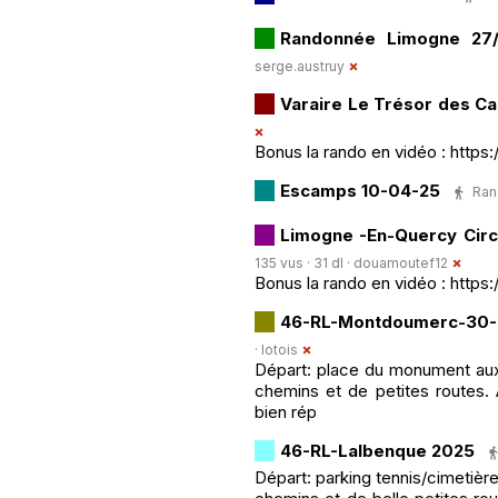
Randonnée Limogne 27
serge.austruy
Varaire Le Trésor des C
Bonus la rando en vidéo : htt
Escamps 10-04-25
Ran
Limogne -En-Quercy Circ
135 vus · 31 dl ·
douamoutef12
Bonus la rando en vidéo : htt
46-RL-Montdoumerc-30-
·
lotois
Départ: place du monument aux
chemins et de petites routes. 
bien rép
46-RL-Lalbenque 2025
Départ: parking tennis/cimetièr