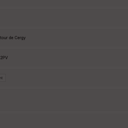
utour de Cergy
92PV