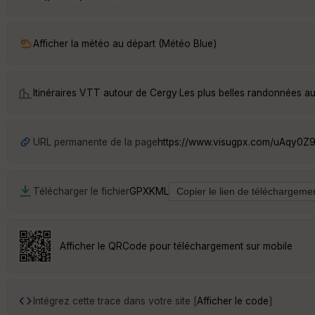
Afficher la météo au départ (Météo Blue)
Itinéraires VTT autour de
Cergy
·
Les plus belles randonnées a
URL permanente de la page
https://www.visugpx.com/uAqy0Z
Télécharger le fichier
GPX
KML
Afficher le QRCode pour téléchargement sur mobile
Intégrez cette trace dans votre site [
Afficher le code
]