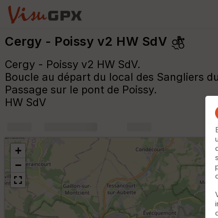
Cergy - Poissy v2 HW SdV
Cergy - Poissy v2 HW SdV.
Boucle au départ du local des Sangliers d
Passage sur le pont de Poissy.
HW SdV
+
m
+
−