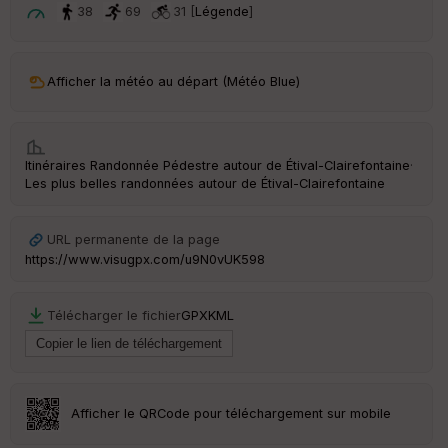
t
38
69
31 [
Légende
]
ar
ri
v
Afficher la météo au départ (Météo Blue)
é
e
C
Itinéraires Randonnée Pédestre autour de
Étival-Clairefontaine
·
ou
Les plus belles randonnées autour de Étival-Clairefontaine
le
ur
URL permanente de la page
https://www.visugpx.com/u9N0vUK598
Ep
Télécharger le fichier
GPX
KML
ai
ss
eu
r
Afficher le QRCode pour téléchargement sur mobile
Tr
an