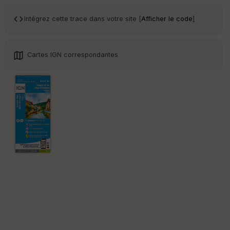
sp
ar
Intégrez cette trace dans votre site [
Afficher le code
]
en
ce
Cartes IGN correspondantes
Po
int
illé
s
S
e
n
s
St
re
et
Vi
e
w