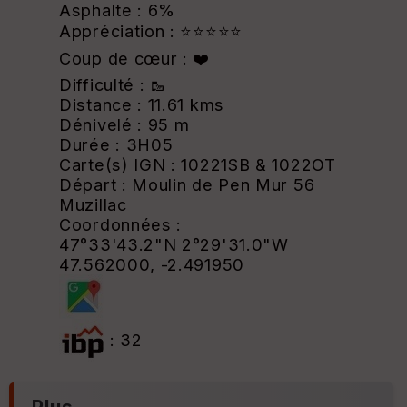
Asphalte : 6%
Appréciation : ⭐⭐⭐⭐⭐
Coup de cœur : ❤️
Difficulté : 🥾
Distance : 11.61 kms
Dénivelé : 95 m
Durée : 3H05
Carte(s) IGN : 10221SB & 1022OT
Départ : Moulin de Pen Mur 56
Muzillac
Coordonnées :
47°33'43.2"N 2°29'31.0"W
47.562000, -2.491950
: 32