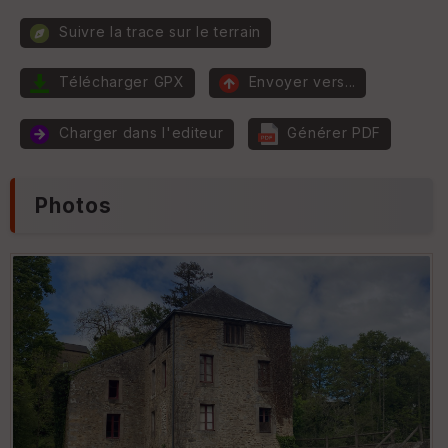
Suivre la trace sur le terrain
P
e
n
Télécharger GPX
Envoyer vers...
t
E
e
p
Charger dans l'editeur
Générer PDF
ai
ss
e
ur
Photos
Tr
an
s
p
ar
e
nc
e
T
y