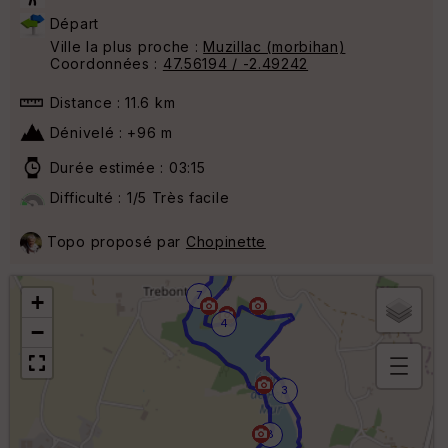
Départ
Ville la plus proche :
Muzillac (morbihan)
Coordonnées :
47.56194 / -2.49242
Distance : 11.6 km
Dénivelé : +96 m
Durée estimée : 03:15
5
6
Difficulté : 1/5 Très facile
Topo proposé par
Chopinette
7
+
4
−
3
B
or
n
8
e