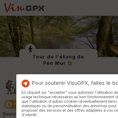
Tour de l'étang de
Pen Mur
Pour soutenir VisuGPX, faites le b
En cliquant sur "accepter" vous autorisez l'utilisation 
usage technique nécessaires au bon fonctionnement du 
que l'utilisation d'autres cookies (éventuellement tiers)
statistiques ou de personnalisation des annonces pour
proposer des services et des offres adaptées à vos c
Source de la randonnée :
Damgan La Roche
d'interêt.