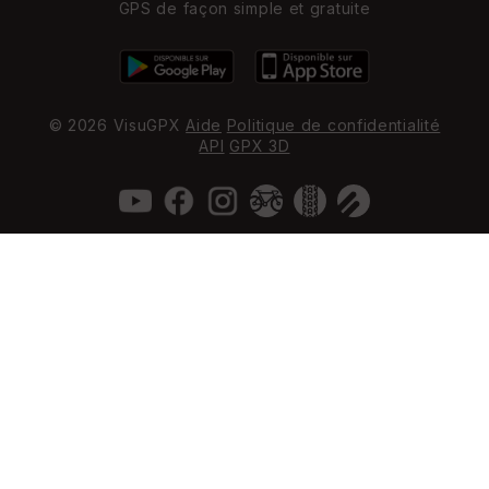
GPS de façon simple et gratuite
© 2026 VisuGPX
Aide
Politique de confidentialité
API
GPX 3D