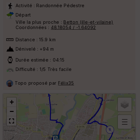
Activité : Randonnée Pédestre
Départ
Ville la plus proche :
Betton (ille-et-vilaine)
Coordonnées :
48.18054 / -1.64092
Distance : 15.9 km
Dénivelé : +94 m
Durée estimée : 04:15
4
Difficulté : 1/5 Très facile
Topo proposé par
Félix35
2
6
+
−
8
B
or