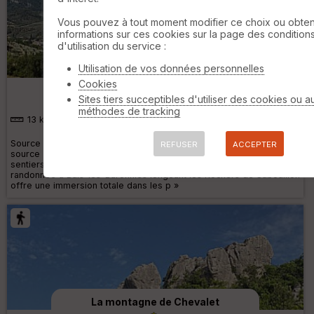
Vous pouvez à tout moment modifier ce choix ou obten
informations sur ces cookies sur la page des condition
d'utilisation du service :
Utilisation de vos données personnelles
Les rochers de Sabouillon
Cookies
Sites tiers succeptibles d'utiliser des cookies ou a
méthodes de tracking
13 km
680 m
Source et trace de la randonnée : Drôme c'est ma Nature Autres
REFUSER
ACCEPTER
source et trace : Cirkwi Description : Randonnée difficile aux
sentiers montagnards qui s'approche du Saint-Julien. Une belle
randonnée à Buis-les-Baronnies longeant les Rochers de Sabouillon
offre une immersion totale dans les p »
La montagne de Chevalet