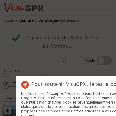
Topos
>
Vaucluse
> Saint-Léger-du-Ventoux
Topos autour de Saint-Léger-
du-Ventoux
Carte
Distance
Denivelé
Pour soutenir VisuGPX, faites le b
En cliquant sur "accepter" vous autorisez l'utilisation 
usage technique nécessaires au bon fonctionnement du 
que l'utilisation d'autres cookies (éventuellement tiers)
statistiques ou de personnalisation des annonces pour
proposer des services et des offres adaptées à vos c
d'interêt.