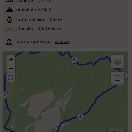
Distance : 12.7 km
Dénivelé : +716 m
Durée estimée : 05:00
Difficulté : 4/5 Difficile
Topo proposé par
claude
8
+
6
−
4
B
or
10
n
e
s
ki
lo
2
m
ét
ri
500 m