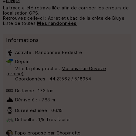
#6️⃣9️⃣7️⃣
La trace a été retravaillée afin de corriger les erreurs de
localisation GPS.
Retrouvez celle-ci :
Adret et ubac de la crête de Bluye
Liste de toutes
Mes randonnées
Informations
Activité : Randonnée Pédestre
Départ
Ville la plus proche :
Mollans-sur-Ouvèze
(drome)
Coordonnées :
44.23562 / 5.18954
Distance : 17.3 km
Dénivelé : +783 m
Durée estimée : 06:15
Difficulté : 1/5 Très facile
Topo proposé par
Chopinette