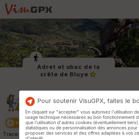
Adret et ubac de la
crête de Bluye
Pour soutenir VisuGPX, faites le b
En cliquant sur "accepter" vous autorisez l'utilisation 
usage technique nécessaires au bon fonctionnement du 
que l'utilisation d'autres cookies (éventuellement tiers)
statistiques ou de personnalisation des annonces pour
proposer des services et des offres adaptées à vos c
Trace réalisée avec VisuGPX avec le fond de
d'interêt.