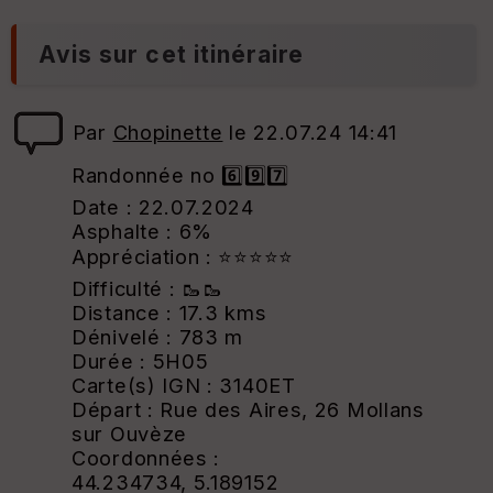
Avis sur cet itinéraire
Par
Chopinette
le 22.07.24 14:41
Randonnée no 6️⃣9️⃣7️⃣
Date : 22.07.2024
Asphalte : 6%
Appréciation : ⭐⭐⭐⭐⭐
Difficulté : 🥾🥾
Distance : 17.3 kms
Dénivelé : 783 m
Durée : 5H05
Carte(s) IGN : 3140ET
Départ : Rue des Aires, 26 Mollans
sur Ouvèze
Coordonnées :
44.234734, 5.189152