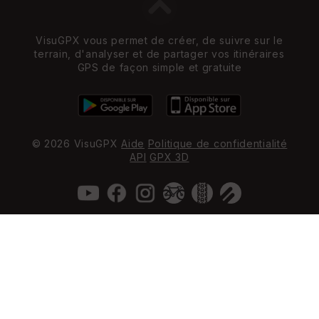
VisuGPX vous permet de créer, de suivre sur le
terrain, d'analyser et de partager vos itinéraires
GPS de façon simple et gratuite
© 2026 VisuGPX
Aide
Politique de confidentialité
API
GPX 3D