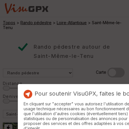
Topos
>
Rando pédestre
>
Loire-Atlantique
> Saint-Même-le-
Tenu
Rando pédestre autour de
Saint-Même-le-Tenu
Carte
Distance
Pour soutenir VisuGPX, faites le b
Denivelé
En cliquant sur "accepter" vous autorisez l'utilisation 
usage technique nécessaires au bon fonctionnement du 
que l'utilisation d'autres cookies (éventuellement tiers)
statistiques ou de personnalisation des annonces pour
proposer des services et des offres adaptées à vos c
d'interêt.