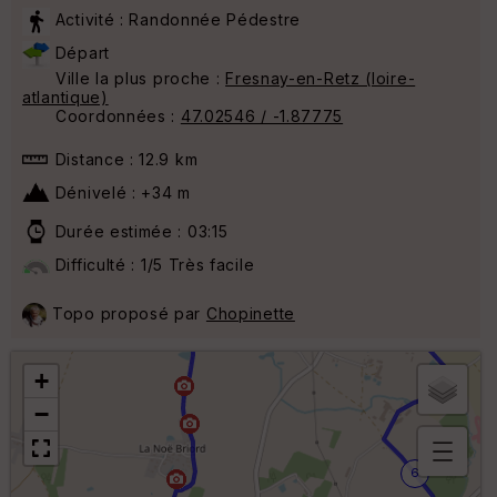
Activité : Randonnée Pédestre
Départ
Ville la plus proche :
Fresnay-en-Retz (loire-
atlantique)
Coordonnées :
47.02546 / -1.87775
Distance : 12.9 km
Dénivelé : +34 m
Durée estimée : 03:15
4
Difficulté : 1/5 Très facile
2
Topo proposé par
Chopinette
+
−
6
B