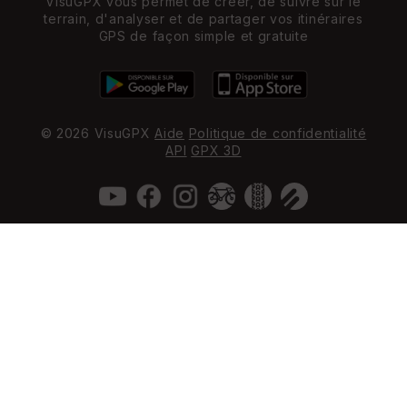
VisuGPX vous permet de créer, de suivre sur le
terrain, d'analyser et de partager vos itinéraires
GPS de façon simple et gratuite
© 2026 VisuGPX
Aide
Politique de confidentialité
API
GPX 3D