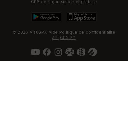
GPS de façon simple et gratuite
© 2026 VisuGPX
Aide
Politique de confidentialité
API
GPX 3D