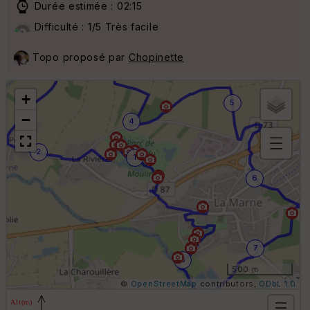
Durée estimée : 02:15
Difficulté : 1/5 Très facile
Topo proposé par
Chopinette
3
+
5
−
4
2
1
B
or
6
n
e
s
ki
lo
m
7
ét
8
ri
500 m
q
©
OpenStreetMap
contributors,
ODbL 1.0
u
e