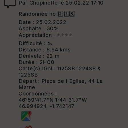
Par
Chopinette
le 25.02.22 17:10
Randonnée no 2️⃣3️⃣5️⃣
Date : 25.02.2022
Asphalte : 30%
Appréciation : ⭐⭐⭐⭐
Difficulté : 🥾
Distance : 8.94 kms
Dénivelé : 22 m
Durée : 2H00
Carte(s) IGN : 1125SB 1224SB &
1225SB
Départ : Place de l'Eglise, 44 La
Marne
Coordonnées :
46°59'41.7"N 1°44'31.7"W
46.994924, -1.742147