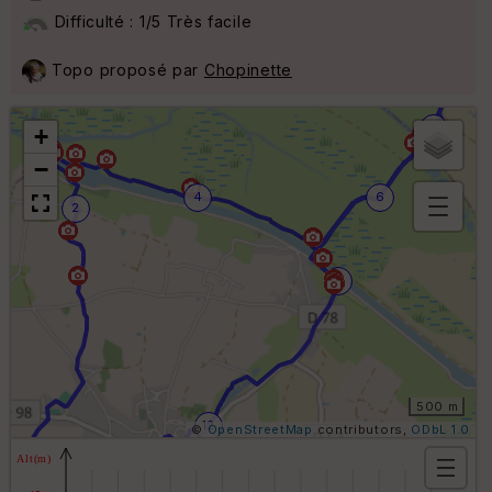
Difficulté : 1/5 Très facile
Topo proposé par
Chopinette
8
+
−
4
6
2
B
or
n
10
e
s
ki
lo
m
ét
ri
500 m
q
12
©
OpenStreetMap
contributors,
ODbL 1.0
u
e
14
s