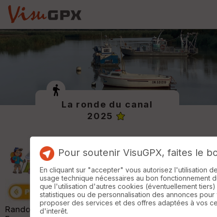
La ronde du canal
2025
Pour soutenir VisuGPX, faites le b
En cliquant sur "accepter" vous autorisez l'utilisation 
usage technique nécessaires au bon fonctionnement du 
que l'utilisation d'autres cookies (éventuellement tiers)
statistiques ou de personnalisation des annonces pour
proposer des services et des offres adaptées à vos c
Randonnée organisée par "
Club de détente
" de
d'interêt.