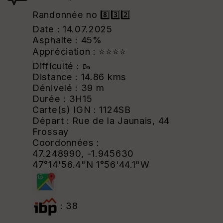
Randonnée no 8️⃣3️⃣2️⃣
Date : 14.07.2025
Asphalte : 45%
Appréciation : ⭐⭐⭐⭐
Difficulté : 🥾
Distance : 14.86 kms
Dénivelé : 39 m
Durée : 3H15
Carte(s) IGN : 1124SB
Départ : Rue de la Jaunais, 44
Frossay
Coordonnées :
47.248990, -1.945630
47°14'56.4"N 1°56'44.1"W
: 38